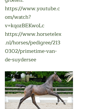
groeien.
https://www.youtube.c
om/watch?
v=kqozBEKwoLc
https://www.horsetelex
.nl/horses/pedigree/213
0302/primetime-van-
de-suydersee