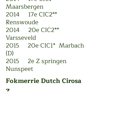
Maarsbergen
​2014 17e CIC2**
Renswoude
2014 20e CIC2**
Varsseveld
2015 20e CIC1* Marbach
(D)
2015 2e Z springen
Nunspeet​​​​​​
Fokmerrie Dutch Cirosa
Z
Curosa wins U25 3*** Lanaken with Chloe Winchester
​Dutch Cirosa Z is wegens