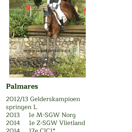
Palmares
2012/13 Gelderskampioen
springen L
​2013 1e M-SGW Norg
​2014 1e Z-SGW Vlietland
​2014 17e CIC1*