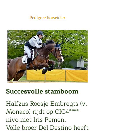
Pedigree Dutch Cirosa Z
Pedigree horsetelex
S
uccesvolle stamboom
Halfzus Roosje Embregts (v.
Monaco) rijdt op CIC4****
nivo met Iris Pemen.
Volle broer Del Destino heeft